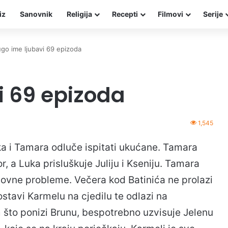
iz
Sanovnik
Religija
Recepti
Filmovi
Serije
go ime ljubavi 69 epizoda
i 69 epizoda
1,545
Luka i Tamara odluče ispitati ukućane. Tamara
, a Luka prisluškuje Juliju i Kseniju. Tamara
lovne probleme. Večera kod Batinića ne prolazi
ostavi Karmelu na cjedilu te odlazi na
m što ponizi Brunu, bespotrebno uzvisuje Jelenu