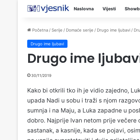
Naslovna
Vijesti
Showb
Početna
/
Serije
/
Domaće serije
/
Drugo ime ljubavi
/
Dru
Drugo ime ljubavi
Drugo ime ljubav
30/11/2019
Kako bi otkrili tko ih je vidio zajedno, 
upada Nadi u sobu i traži s njom razgovor
sumnja i na Maju, a Luka zapadne u pos
dobro. Najprije Ivan netom prije večere 
sastanak, a kasnije, kada se pojavi, osi