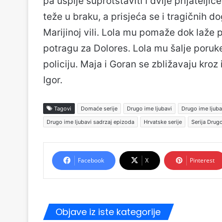
pa uspije suprotstaviti i dvije prijateljic
teže u braku, a prisjeća se i tragičnih d
Marijinoj vili. Lola mu pomaže dok laže 
potragu za Dolores. Lola mu šalje poruke
policiju. Maja i Goran se zbližavaju kroz i
Igor.
Tagovi
Domaće serije
Drugo ime ljubavi
Drugo ime ljuba
Drugo ime ljubavi sadrzaj epizoda
Hrvatske serije
Serija Drugo
Facebook
X
Pinterest
Objave iz iste kategorije