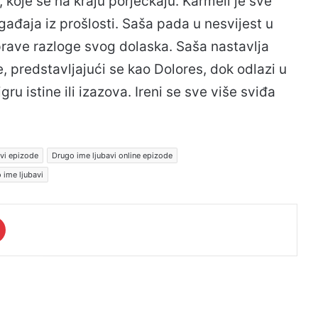
e, koje se na kraju porječkaju. Karmeli je sve
ogađaja iz prošlosti. Saša pada u nesvijest u
prave razloge svog dolaska. Saša nastavlja
, predstavljajući se kao Dolores, dok odlazi u
gru istine ili izazova. Ireni se sve više sviđa
vi epizode
Drugo ime ljubavi online epizode
 ime ljubavi