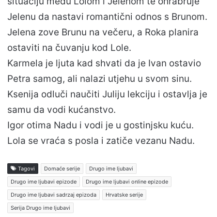
situaciju među Lolom i Jelenom te ohrabruje
Jelenu da nastavi romantični odnos s Brunom.
Jelena zove Brunu na večeru, a Roka planira
ostaviti na čuvanju kod Lole.
Karmela je ljuta kad shvati da je Ivan ostavio
Petra samog, ali nalazi utjehu u svom sinu.
Ksenija odluči naučiti Juliju lekciju i ostavlja je
samu da vodi kućanstvo.
Igor otima Nadu i vodi je u gostinjsku kuću.
Lola se vraća s posla i zatiče vezanu Nadu.
Tagovi
Domaće serije
Drugo ime ljubavi
Drugo ime ljubavi epizode
Drugo ime ljubavi online epizode
Drugo ime ljubavi sadrzaj epizoda
Hrvatske serije
Serija Drugo ime ljubavi