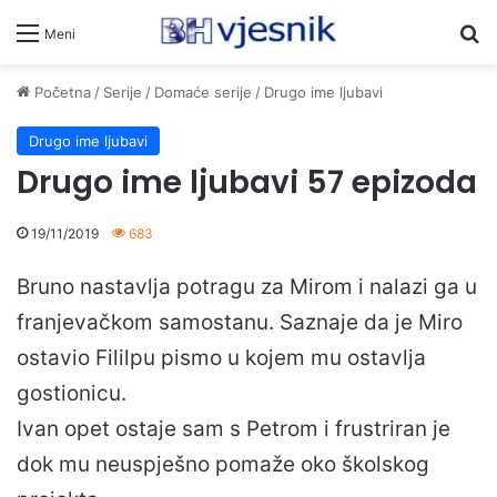
Pr
Meni
Početna
/
Serije
/
Domaće serije
/
Drugo ime ljubavi
Drugo ime ljubavi
Drugo ime ljubavi 57 epizoda
19/11/2019
683
Bruno nastavlja potragu za Mirom i nalazi ga u
franjevačkom samostanu. Saznaje da je Miro
ostavio Fililpu pismo u kojem mu ostavlja
gostionicu.
Ivan opet ostaje sam s Petrom i frustriran je
dok mu neuspješno pomaže oko školskog