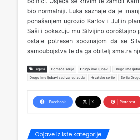
bolnici. Osjeća se krivim te zamoli Karme
bio normalniji. Luka saznaje da je iman
ponašanjem ugrozio Karlov i Juljin pla
Saši i pokazuju mu Silvijino oproštajno 
ostaje potresen spoznajom da se Silvi
samoubojstva te da ga obitelj smatra n
Tagovi
Domaće serije
Drugo ime ljubavi
Drugo ime ljuba
Drugo ime ljubavi sadrzaj epizoda
Hrvatske serije
Serija Drugo
Facebook
X
Pinterest
Objave iz iste kategorije