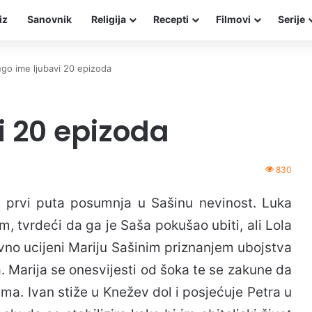
iz
Sanovnik
Religija
Recepti
Filmovi
Serije
go ime ljubavi 20 epizoda
i 20 epizoda
830
 prvi puta posumnja u Sašinu nevinost. Luka
om, tvrdeći da ga je Saša pokušao ubiti, ali Lola
ovno ucijeni Mariju Sašinim priznanjem ubojstva
fa. Marija se onesvijesti od šoka te se zakune da
a. Ivan stiže u Knežev dol i posjećuje Petra u