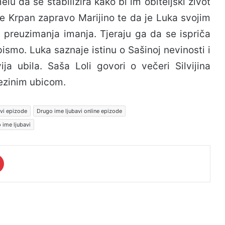
lu da se stabilizira kako bi im obiteljski život
je Krpan zapravo Marijino te da je Luka svojim
n preuzimanja imanja. Tjeraju ga da se ispriča
pismo. Luka saznaje istinu o Sašinoj nevinosti i
ja ubila. Saša Loli govori o večeri Silvijina
jezinim ubicom.
vi epizode
Drugo ime ljubavi online epizode
 ime ljubavi