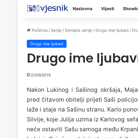
Naslovna
Vijesti
Showb
Početna
/
Serije
/
Domaće serije
/
Drugo ime ljubavi
/
Dru
Drugo ime ljubavi
Drugo ime ljubav
21/09/2019
Nakon Lukinog i Sašinog okršaja, Maja
pred čitavom obitelji prijeti Saši policij
laže i staje na Sašinu stranu. Karlo pon
Silvije, koje Julija uzima iz Karlovog se
neće ostaviti Sašu samoga među Krpanim