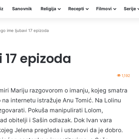
iz
Sanovnik
Religija
Recepti
Filmovi
Serije
go ime ljubavi 17 epizoda
 17 epizoda
1,192
emiri Mariju razgovorom o imanju, kojeg smatra
 na internetu istražuje Anu Tomić. Na Lolinu
 razgovarati. Pokuša manipulirati Lolom,
ad obitelji i Sašin odlazak. Dok Ivan vara
ojeg Jelena pregleda i ustanovi da je dobro.