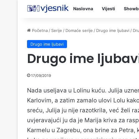
Naslovna
Vijesti
Showb
Početna
/
Serije
/
Domaće serije
/
Drugo ime ljubavi
/
Dru
Drugo ime ljubavi
Drugo ime ljubavi
17/09/2019
Nada useljava u Lolinu kuću. Julija uzn
Karlovim, a zatim zamalo ulovi Lolu kako
sreću, Julija ju nije razotkrila, već želi
uvjeravajući ju da je Marija kriva za rasp
Karmelu u Zagrebu, ona brine za Petra, k