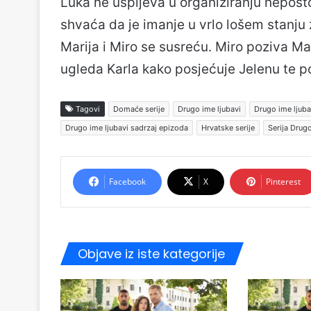
Luka ne uspijeva u organiziranju nepost
shvaća da je imanje u vrlo lošem stanj
Marija i Miro se susreću. Miro poziva Ma
ugleda Karla kako posjećuje Jelenu te p
Tagovi
Domaće serije
Drugo ime ljubavi
Drugo ime ljuba
Drugo ime ljubavi sadrzaj epizoda
Hrvatske serije
Serija Drugo
Facebook
X
Pinterest
Objave iz iste kategorije