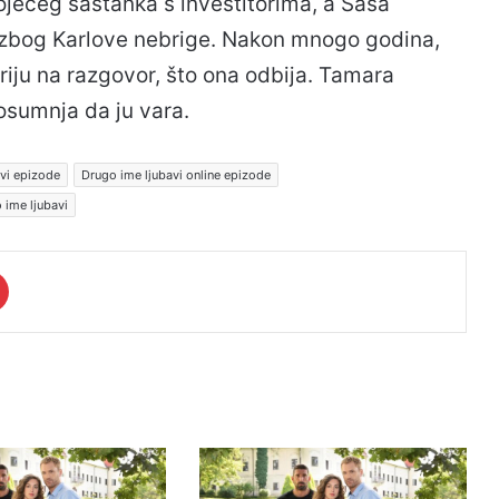
ojećeg sastanka s investitorima, a Saša
u zbog Karlove nebrige. Nakon mnogo godina,
riju na razgovor, što ona odbija. Tamara
osumnja da ju vara.
vi epizode
Drugo ime ljubavi online epizode
 ime ljubavi