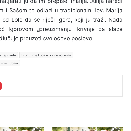
i natjerati ju da im prepiše imanje. Julija naredi
m i Sašom te odlazi u tradicionalni lov. Marija
od Lole da se riješi Igora, koji ju traži. Nada
č Igorovom „preuzimanju“ krivnje pa slaže
odlučuje preuzeti sve očeve poslove.
vi epizode
Drugo ime ljubavi online epizode
 ime ljubavi