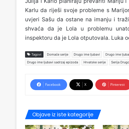
Julija i Karlo planiraju prevariti Mariju 
Karlu da riješi svoje probleme s Marijo
uvjeri Sašu da ostane na imanju i traži 
shvaća da je Lola u problemu unato
inspektoru da je Lola otputovala. Luka 
Tagovi
Domaće serije
Drugo ime ljubavi
Drugo ime ljuba
Drugo ime ljubavi sadrzaj epizoda
Hrvatske serije
Serija Drugo
Facebook
X
Pinterest
Objave iz iste kategorije