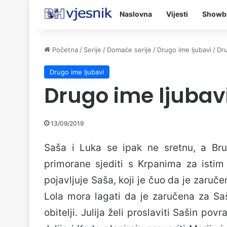
Naslovna
Vijesti
Showb
Početna
/
Serije
/
Domaće serije
/
Drugo ime ljubavi
/
Dru
Drugo ime ljubavi
Drugo ime ljubavi
13/09/2019
Saša i Luka se ipak ne sretnu, a Bru
primorane sjediti s Krpanima za istim
pojavljuje Saša, koji je čuo da je zaruč
Lola mora lagati da je zaručena za Sa
obitelji. Julija želi proslaviti Sašin pov