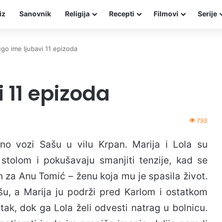
iz
Sanovnik
Religija
Recepti
Filmovi
Serije
go ime ljubavi 11 epizoda
 11 epizoda
793
no vozi Sašu u vilu Krpan. Marija i Lola su
 stolom i pokušavaju smanjiti tenzije, kad se
en za Anu Tomić – ženu koja mu je spasila život.
šu, a Marija ju podrži pred Karlom i ostatkom
ratak, dok ga Lola želi odvesti natrag u bolnicu.