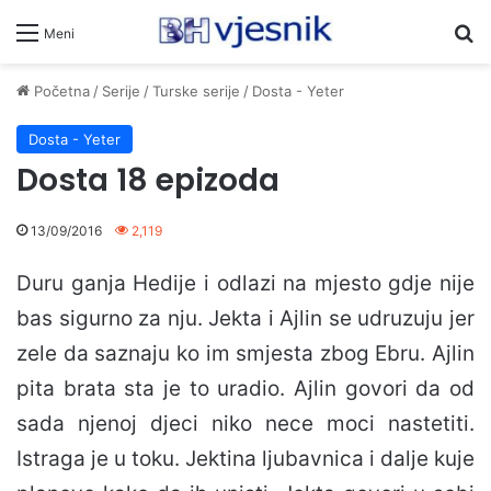
Pr
Meni
Početna
/
Serije
/
Turske serije
/
Dosta - Yeter
Dosta - Yeter
Dosta 18 epizoda
13/09/2016
2,119
Duru ganja Hedije i odlazi na mjesto gdje nije
bas sigurno za nju. Jekta i Ajlin se udruzuju jer
zele da saznaju ko im smjesta zbog Ebru. Ajlin
pita brata sta je to uradio. Ajlin govori da od
sada njenoj djeci niko nece moci nastetiti.
Istraga je u toku. Jektina ljubavnica i dalje kuje