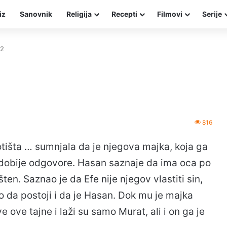
iz
Sanovnik
Religija
Recepti
Filmovi
Serije
12
816
otišta … sumnjala da je njegova majka, koja ga
a dobije odgovore. Hasan saznaje da ima oca po
en. Saznao je da Efe nije njegov vlastiti sin,
ao da postoji i da je Hasan. Dok mu je majka
 ove tajne i laži su samo Murat, ali i on ga je