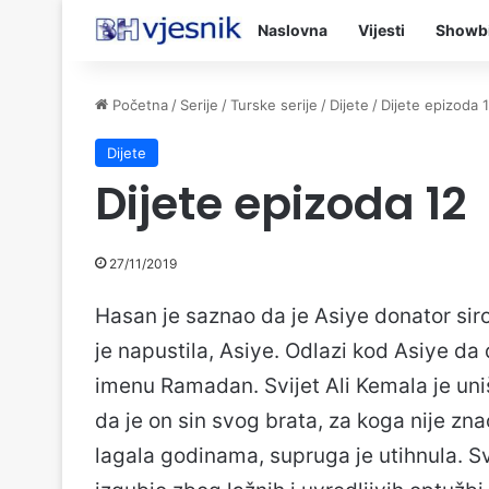
Naslovna
Vijesti
Showb
Početna
/
Serije
/
Turske serije
/
Dijete
/
Dijete epizoda 
Dijete
Dijete epizoda 12
27/11/2019
Hasan je saznao da je Asiye donator sir
je napustila, Asiye. Odlazi kod Asiye d
imenu Ramadan. Svijet Ali Kemala je uništ
da je on sin svog brata, za koga nije zn
lagala godinama, supruga je utihnula. Sve