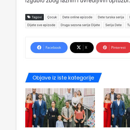
izgubio zbog lažnih i uvredljivih optužbi.
Tagovi
Çocuk
Dete online epizode
Dete turska serija
Dijete sve epizode
Druga sezona serije Dijete
Serija Dete
Tu
Facebook
X
Pinterest
Objave iz iste kategorije