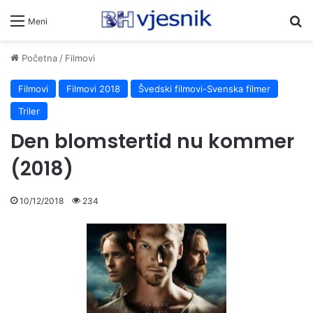
Pr
Meni
Početna
/
Filmovi
Filmovi
Filmovi 2018
Švedski filmovi-Svenska filmer
Triler
Den blomstertid nu kommer
(2018)
10/12/2018
234