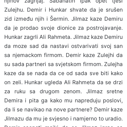
njihov zagrljaj. Sabahatin ipak opet tješi
Zulejhu. Demir i Hunkar shvate da je srušen
zid između njih i Šermin. Jilmaz kaze Demiru
da je prodao svoje dionice za postrojavanje.
Hunkar zagrli Ali Rahmeta. Jilmaz kaze Demiru
da moze sad da nastavi ostvarivati svoj san
sa njemackom firmom. Demir kaze Zulejhi da
su sada partneri sa svjetskom firmom. Zulejha
kaze da se nada da ce od sada sve biti kako
on zeli. Hunkar ugleda Ali Rahmeta da se drzi
za ruku sa drugom zenom. Jilmaz sretne
Demira i pita ga kako mu napreduju poslovi,
da li se navikao na nove partnere? Demir kaze
Jilmazu da mu je svjesno i namjerno to uradio.