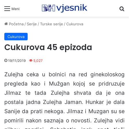
Pr
Meni
Početna
/
Serije
/
Turske serije
/
Cukurova
Cukurova
Cukurova 45 epizoda
19/11/2019
5,027
Zulejha ceka u bolnici na red ginekoloskog
pregleda kao i Mužgan kojoj se pridruzuje
Jilmaz te tada Zulejha shvata da je ona
postala jadna Zulejha Jaman. Hunkar je dala
Sanije da prati nekoga. Jilmaz i Muzgan su se
pomirili nakon saznaja o novosti. Zulejha vidi