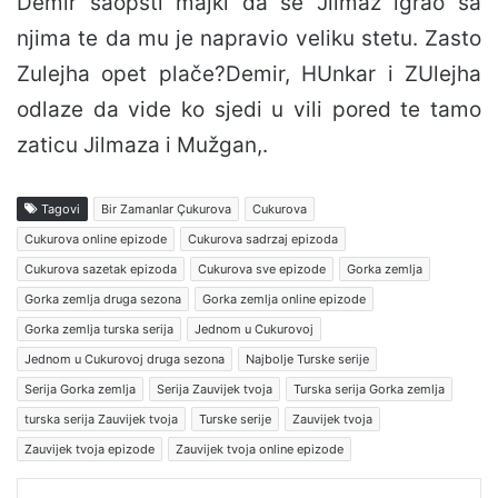
Demir saopsti majki da se Jilmaz igrao sa
njima te da mu je napravio veliku stetu. Zasto
Zulejha opet plače?Demir, HUnkar i ZUlejha
odlaze da vide ko sjedi u vili pored te tamo
zaticu Jilmaza i Mužgan,.
Tagovi
Bir Zamanlar Çukurova
Cukurova
Cukurova online epizode
Cukurova sadrzaj epizoda
Cukurova sazetak epizoda
Cukurova sve epizode
Gorka zemlja
Gorka zemlja druga sezona
Gorka zemlja online epizode
Gorka zemlja turska serija
Jednom u Cukurovoj
Jednom u Cukurovoj druga sezona
Najbolje Turske serije
Serija Gorka zemlja
Serija Zauvijek tvoja
Turska serija Gorka zemlja
turska serija Zauvijek tvoja
Turske serije
Zauvijek tvoja
Zauvijek tvoja epizode
Zauvijek tvoja online epizode