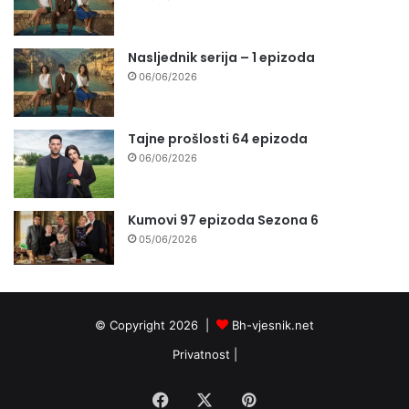
Nasljednik serija – 1 epizoda
06/06/2026
Tajne prošlosti 64 epizoda
06/06/2026
Kumovi 97 epizoda Sezona 6
05/06/2026
© Copyright 2026 |
Bh-vjesnik.net
Privatnost
|
Facebook
X
Pinterest