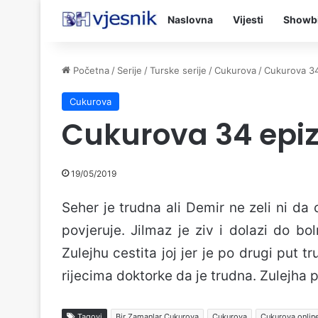
Naslovna
Vijesti
Showb
Početna
/
Serije
/
Turske serije
/
Cukurova
/
Cukurova 3
Cukurova
Cukurova 34 epi
19/05/2019
Seher je trudna ali Demir ne zeli ni da 
povjeruje. Jilmaz je ziv i dolazi do b
Zulejhu cestita joj jer je po drugi put t
rijecima doktorke da je trudna. Zulejha 
Tagovi
Bir Zamanlar Çukurova
Cukurova
Cukurova onlin