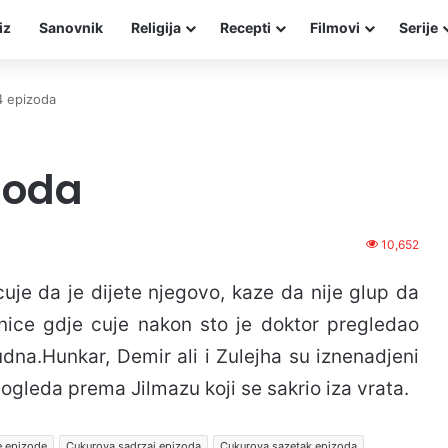
iz
Sanovnik
Religija
Recepti
Filmovi
Serije
4 epizoda
zoda
10,652
cuje da je dijete njegovo, kaze da nije glup da
olnice gdje cuje nakon sto je doktor pregledao
rudna.Hunkar, Demir ali i Zulejha su iznenadjeni
pogleda prema Jilmazu koji se sakrio iza vrata.
e epizode
Cukurova sadrzaj epizoda
Cukurova sazetak epizoda