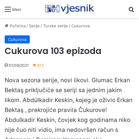
Pr
Meni
Početna
/
Serije
/
Turske serije
/
Cukurova
Cukurova
Cukurova 103 epizoda
01/09/2021
813
Nova sezona serije, novi likovi. Glumac Erkan
Bektaş priključiće se seriji sa jednim jakim
likom. Abdülkadir Keskin, kojeg je oživio Erkan
Bektaş , prekrojiće pravila Čukurove!
Abdulkadir Keskin, čovjek kog godinama niko
nije čuo niti vidio, ima nedovršen račun s