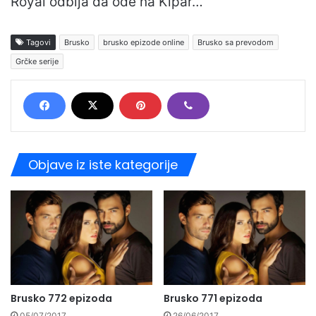
Royal odbija da ode na Kipar…
Tagovi
Brusko
brusko epizode online
Brusko sa prevodom
Grčke serije
Objave iz iste kategorije
Brusko 772 epizoda
Brusko 771 epizoda
05/07/2017
26/06/2017