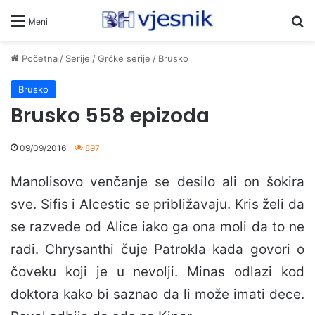
Pr
Meni
Početna
/
Serije
/
Grčke serije
/
Brusko
Brusko
Brusko 558 epizoda
09/09/2016
897
Manolisovo venčanje se desilo ali on šokira
sve. Sifis i Alcestic se približavaju. Kris želi da
se razvede od Alice iako ga ona moli da to ne
radi. Chrysanthi čuje Patrokla kada govori o
čoveku koji je u nevolji. Minas odlazi kod
doktora kako bi saznao da li može imati dece.