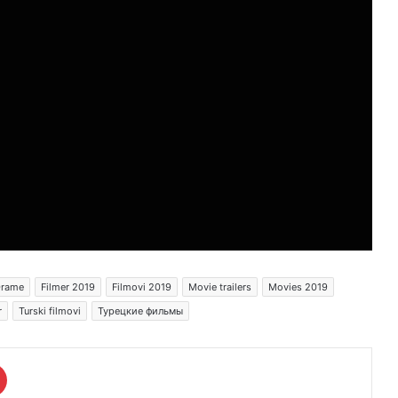
rame
Filmer 2019
Filmovi 2019
Movie trailers
Movies 2019
r
Turski filmovi
Турецкие фильмы