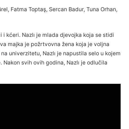
rel, Fatma Toptaş, Sercan Badur, Tuna Orhan,
 i kćeri. Nazlı je mlada djevojka koja se stidi
lıjeva majka je požrtvovna žena koja je voljna
na univerzitetu, Nazlı je napustila selo u kojem
ke. Nakon svih ovih godina, Nazlı je odlučila