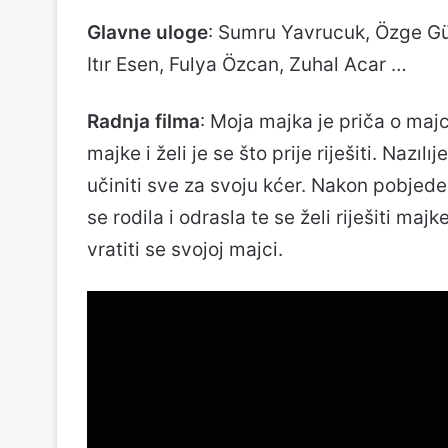
Glavne uloge
: Sumru Yavrucuk, Özge Gü
Itır Esen, Fulya Özcan, Zuhal Acar …
Radnja filma
: Moja majka je priča o majci
majke i želi je se što prije riješiti. Nazı
učiniti sve za svoju kćer. Nakon pobjede 
se rodila i odrasla te se želi riješiti maj
vratiti se svojoj majci.