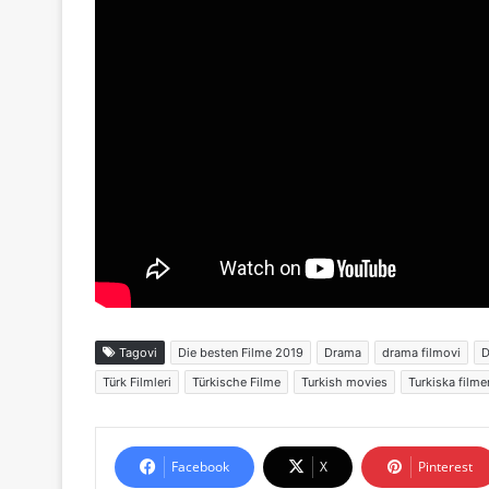
Tagovi
Die besten Filme 2019
Drama
drama filmovi
D
Türk Filmleri
Türkische Filme
Turkish movies
Turkiska filme
Facebook
X
Pinterest