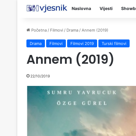
Naslovna
Vijesti
Showb
Početna
/
Filmovi
/
Drama
/
Annem (2019)
Drama
Filmovi
Filmovi 2019
Turski filmovi
Annem (2019)
22/10/2019