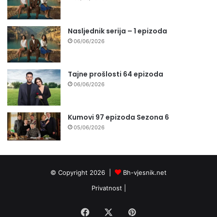
Nasljednik serija – 1 epizoda
06/06/2026
Tajne prošlosti 64 epizoda
06/06/2026
Kumovi 97 epizoda Sezona 6
05/06/2026
© Copyright 2026 |
Bh-vjesnik.net
Privatnost
|
Facebook
X
Pinterest