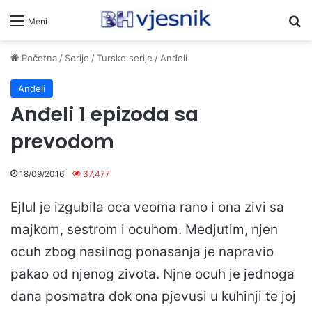
Pr
Meni
Početna
/
Serije
/
Turske serije
/
Anđeli
Anđeli
Anđeli 1 epizoda sa
prevodom
18/09/2016
37,477
Ejlul je izgubila oca veoma rano i ona zivi sa
majkom, sestrom i ocuhom. Medjutim, njen
ocuh zbog nasilnog ponasanja je napravio
pakao od njenog zivota. Njne ocuh je jednoga
dana posmatra dok ona pjevusi u kuhinji te joj